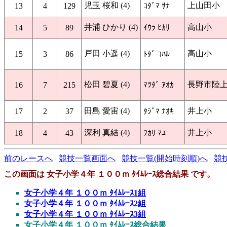
児玉 桜和 (4)
上山田小
13
4
129
ｺﾀﾞﾏ ｻﾅ
井浦 ひかり (4)
高山小
14
5
89
ｲｳﾗ ﾋｶﾘ
戸田 小遥 (4)
高山小
15
3
86
ﾄﾀﾞ ｺﾊﾙ
松田 碧夏 (4)
長野市陸
16
7
215
ﾏﾂﾀﾞ ｱｵｶ
田島 愛宙 (4)
井上小
17
2
37
ﾀｼﾞﾏ ﾅｵｷ
深利 真結 (4)
井上小
18
4
43
ﾌｶﾘ ﾏﾕ
前のレースへ
競技一覧画面へ
競技一覧(開始時刻順)へ
競
この画面は 女子小学４年 １００ｍ ﾀｲﾑﾚｰｽ総合結果 です。
女子小学４年 １００ｍ ﾀｲﾑﾚｰｽ1組
女子小学４年 １００ｍ ﾀｲﾑﾚｰｽ2組
女子小学４年 １００ｍ ﾀｲﾑﾚｰｽ3組
女子小学４年 １００ｍ ﾀｲﾑﾚｰｽ総合結果