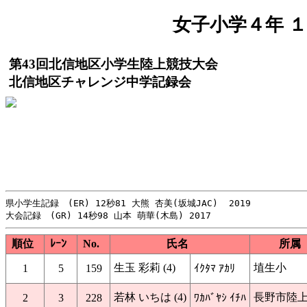
女子小学４年 １０
第43回北信地区小学生陸上競技大会
北信地区チャレンジ中学記録会
県小学生記録　(ER) 12秒81 大熊 杏美(坂城JAC)  2019

順位
ﾚｰﾝ
No.
氏名
所属
生玉 彩莉 (4)
埴生小
1
5
159
ｲｸﾀﾏ ｱｶﾘ
若林 いちは (4)
長野市陸
2
3
228
ﾜｶﾊﾞﾔｼ ｲﾁﾊ