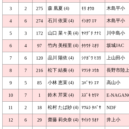
森 凰夏 (4)
木島平小
3
2
275
ﾓﾘ ｵｳｶ
石川 依茉 (4)
木島平小
4
6
274
ｲｼｶﾜ ｴﾏ
山口 菜々美 (4)
川中島小
5
3
172
ﾔﾏｸﾞﾁ ﾅﾅﾐ
竹内 美桜里 (4)
坂城JAC
6
4
97
ﾀｹｳﾁ ﾐｵﾘ
品川 陽依 (4)
上山田小
7
6
120
ｼﾅｶﾞﾜ ﾋﾖﾘ
松下 結奏 (4)
長野市陸
8
7
216
ﾏﾂｼﾀ ﾕｳｶ
小林 恵茉 (4)
高山小
9
5
85
ｺﾊﾞﾔｼ ｴﾏ
鈴木 芹茉 (4)
10
7
1
ｽｽﾞｷ ｾﾘﾏ
E-NAGAN
松村 たば紗 (4)
11
2
18
ﾏﾂﾑﾗ ﾀﾊﾞｻ
NDF
齋藤 莉央奈 (4)
井上小
12
6
29
ｻｲﾄｳ ﾘｵﾅ