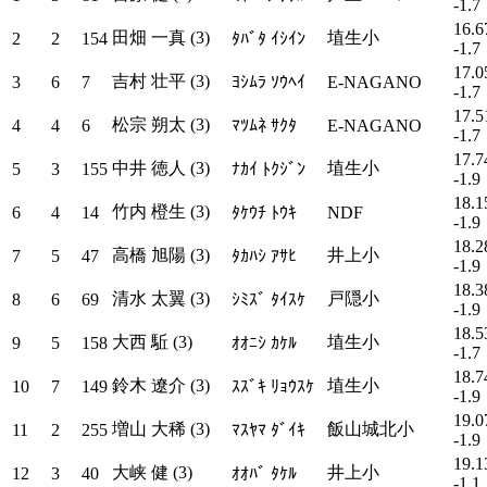
-1.7
16.6
田畑 一真 (3)
埴生小
2
2
154
ﾀﾊﾞﾀ ｲｼｲﾝ
-1.7
17.0
吉村 壮平 (3)
3
6
7
ﾖｼﾑﾗ ｿｳﾍｲ
E-NAGANO
-1.7
17.5
松宗 朔太 (3)
4
4
6
ﾏﾂﾑﾈ ｻｸﾀ
E-NAGANO
-1.7
17.7
中井 徳人 (3)
埴生小
5
3
155
ﾅｶｲ ﾄｸｼﾞﾝ
-1.9
18.1
竹内 橙生 (3)
6
4
14
ﾀｹｳﾁ ﾄｳｷ
NDF
-1.9
18.2
高橋 旭陽 (3)
井上小
7
5
47
ﾀｶﾊｼ ｱｻﾋ
-1.9
18.3
清水 太翼 (3)
戸隠小
8
6
69
ｼﾐｽﾞ ﾀｲｽｹ
-1.9
18.5
大西 駈 (3)
埴生小
9
5
158
ｵｵﾆｼ ｶｹﾙ
-1.7
18.7
鈴木 遼介 (3)
埴生小
10
7
149
ｽｽﾞｷ ﾘｮｳｽｹ
-1.9
19.0
増山 大稀 (3)
飯山城北小
11
2
255
ﾏｽﾔﾏ ﾀﾞｲｷ
-1.9
19.1
大峡 健 (3)
井上小
12
3
40
ｵｵﾊﾞ ﾀｹﾙ
-1.1