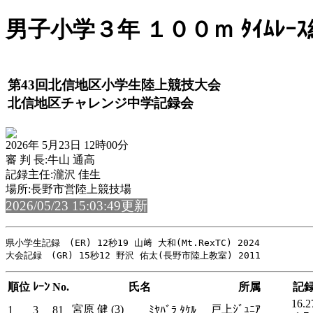
男子小学３年 １００ｍ ﾀｲﾑﾚｰ
第43回北信地区小学生陸上競技大会
北信地区チャレンジ中学記録会
2026年 5月23日 12時00分
審 判 長:牛山 通高
記録主任:瀧沢 佳生
場所:長野市営陸上競技場
2026/05/23 15:03:49更新
県小学生記録　(ER) 12秒19 山﨑 大和(Mt.RexTC) 2024

順位
ﾚｰﾝ
No.
氏名
所属
記
16.2
宮原 健 (3)
戸上ｼﾞｭﾆｱ
1
3
81
ﾐﾔﾊﾞﾗ ﾀｹﾙ