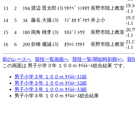
19.3
渡辺 晋太郎 (3)
長野市陸上教室
13
2
194
ﾜﾀﾅﾍﾞ ｼﾝﾀﾛｳ
-1.1
19.3
藤岳 大攝 (3)
井上小
14
5
34
ﾌｼﾞｵｶ ﾀﾞｲｾﾂ
-1.1
20.7
両角 桃李 (3)
長野市陸上教室
15
4
180
ﾓﾛｽﾞﾐ ﾄｳﾘ
-1.1
21.1
折橋 優誠 (3)
長野市陸上教室
16
6
209
ｵﾘﾊｼ ﾕｳｾｲ
-1.1
前のレースへ
競技一覧画面へ
競技一覧(開始時刻順)へ
競
この画面は 男子小学３年 １００ｍ ﾀｲﾑﾚｰｽ総合結果 です。
男子小学３年 １００ｍ ﾀｲﾑﾚｰｽ1組
男子小学３年 １００ｍ ﾀｲﾑﾚｰｽ2組
男子小学３年 １００ｍ ﾀｲﾑﾚｰｽ3組
男子小学３年 １００ｍ ﾀｲﾑﾚｰｽ総合結果