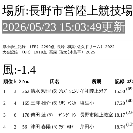
場所:長野市営陸上競技場
2026/05/23 15:03:49更新
県小学生記録　(ER) 2299点 長峰 和真(佐久ドリーム) 2022

風:-1.4
順位
ﾚｰﾝ
No.
氏名
所属
記録
ｺﾒ
(69
清水 駿理 (6)
牟礼陸上ｸﾗﾌﾞ
1
3
262
ｼﾐｽﾞ ｼｭﾝﾘ
15.50
(40
三澤 雄介 (6)
埴生小
2
4
165
ﾐｻﾜ ﾕｳｽｹ
17.20
(23
傳田 蓮 (5)
長野市陸上教室
3
6
178
ﾃﾞﾝﾀﾞ ﾚﾝ
18.17
(13
津田 春陽 (5)
芹田小
4
2
56
ﾂﾀﾞ ﾊﾙﾋ
18.74