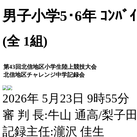
男子小学5･6年 ｺﾝﾊﾞｲ
(全 1組)
第43回北信地区小学生陸上競技大会
北信地区チャレンジ中学記録会
2026年 5月23日 9時55分
審 判 長:牛山 通高/梨子
記録主任:瀧沢 佳生