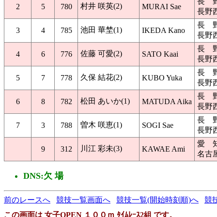
長 
村井 咲英(2)
2
5
780
MURAI Sae
長野
長 
池田 華埜(1)
3
4
785
IKEDA Kano
長野
長 
佐藤 可愛(2)
4
6
776
SATO Kaai
長野
長 
久保 結花(2)
5
7
778
KUBO Yuka
長野
長 
松田 あいか(1)
6
8
782
MATUDA Aika
長野
長 
曽木 咲恵(1)
7
3
788
SOGI Sae
長野
愛 
川江 彩未(3)
9
312
KAWAE Ami
名古
DNS:欠 場
前のレースへ
競技一覧画面へ
競技一覧(開始時刻順)へ
競
この画面は 女子OPEN １００ｍ ﾀｲﾑﾚｰｽ2組 です。