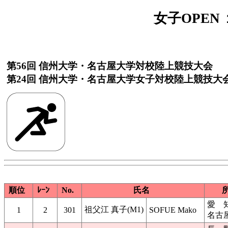
女子OPEN 
第56回 信州大学・名古屋大学対校陸上競技大会
第24回 信州大学・名古屋大学女子対校陸上競技大
順位
ﾚｰﾝ
No.
氏名
愛 
祖父江 真子(M1)
1
2
301
SOFUE Mako
名古