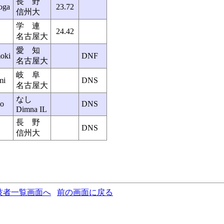
長 野
ga
23.72
信州大
学 連
24.42
名古屋大
愛 知
oki
DNF
名古屋大
岐 阜
mi
DNS
名古屋大
なし
o
DNS
Dimna IL
長 野
DNS
信州大
技者一覧画面へ
前の画面に戻る