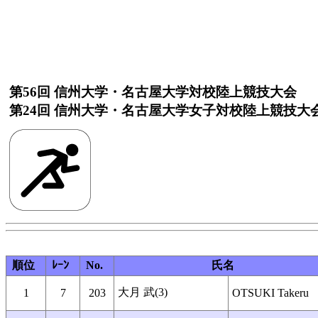
第56回 信州大学・名古屋大学対校陸上競技大会
第24回 信州大学・名古屋大学女子対校陸上競技大
順位
ﾚｰﾝ
No.
氏名
大月 武(3)
1
7
203
OTSUKI Takeru