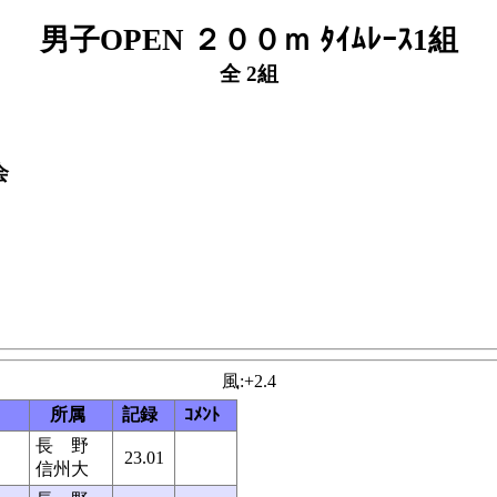
男子OPEN ２００ｍ ﾀｲﾑﾚｰｽ1組
全 2組
会
風:+2.4
所属
記録
ｺﾒﾝﾄ
長 野
23.01
信州大