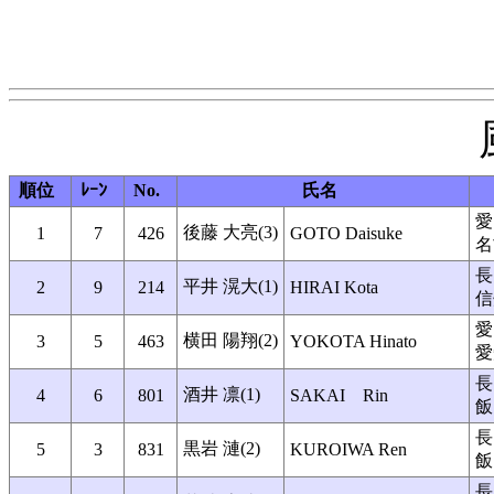
順位
ﾚｰﾝ
No.
氏名
愛
後藤 大亮(3)
1
7
426
GOTO Daisuke
名
長
平井 滉大(1)
2
9
214
HIRAI Kota
信
愛
横田 陽翔(2)
3
5
463
YOKOTA Hinato
愛
長
酒井 凛(1)
4
6
801
SAKAI Rin
飯
長
黒岩 漣(2)
5
3
831
KUROIWA Ren
飯
長