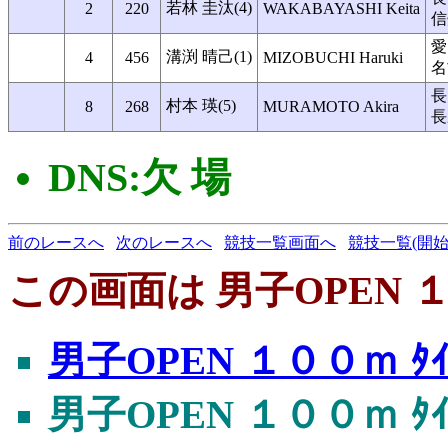
若林 圭汰(4)
2
220
WAKABAYASHI Keita
信
愛
溝渕 晴己(1)
4
456
MIZOBUCHI Haruki
名
長
村本 瑛(5)
8
268
MURAMOTO Akira
長
DNS:欠 場
前のレースへ
次のレースへ
競技一覧画面へ
競技一覧(開始
この画面は 男子OPEN １０
男子OPEN １００ｍ ﾀｲ
男子OPEN １００ｍ ﾀｲ