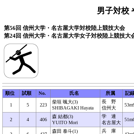
男子対校 や
第56回 信州大学・名古屋大学対校陸上競技大会
第24回 信州大学・名古屋大学女子対校陸上競技大
順位
試順
No.
氏名
所属
記
長 野
柴垣 颯大(3)
1
5
223
53m
SHIBAGAKI Hayata
信州大
学 連
森 結都(3)
2
4
406
51m
YUITO Mori
名古屋大
兵 庫
森田 泰斗(1)