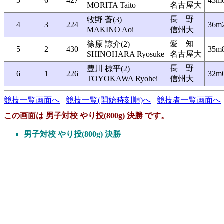
3
6
427
43m
MORITA Taito
名古屋大
長 野
牧野 蒼(3)
4
3
224
36m
MAKINO Aoi
信州大
愛 知
篠原 諒介(2)
5
2
430
35m
SHINOHARA Ryosuke
名古屋大
長 野
豊川 椋平(2)
6
1
226
32m
TOYOKAWA Ryohei
信州大
競技一覧画面へ
競技一覧(開始時刻順)へ
競技者一覧画面へ
この画面は 男子対校 やり投(800g) 決勝 です。
男子対校 やり投(800g) 決勝