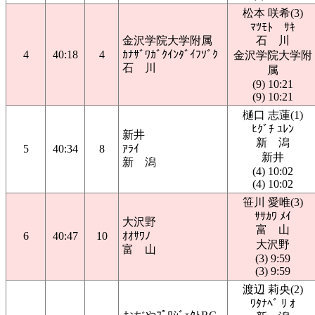
松本 咲希(3)
ﾏﾂﾓﾄ ｻｷ
金沢学院大学附属
石 川
4
40:18
4
ｶﾅｻﾞﾜｶﾞｸｲﾝﾀﾞｲﾌｿﾞｸ
金沢学院大学附
石 川
属
(9) 10:21
(9) 10:21
樋口 志蓮(1)
ﾋｸﾞﾁ ﾕﾚﾝ
新井
新 潟
5
40:34
8
ｱﾗｲ
新井
新 潟
(4) 10:02
(4) 10:02
笹川 愛唯(3)
ｻｻｶﾜ ﾒｲ
大沢野
富 山
6
40:47
10
ｵｵｻﾜﾉ
大沢野
富 山
(3) 9:59
(3) 9:59
渡辺 莉央(2)
ﾜﾀﾅﾍﾞ ﾘ ｵ