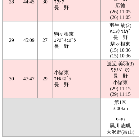
28
44:45
30
ｺｳﾄｸ
広徳
長 野
(26) 11:05
(26) 11:05
羽生 紡(2)
ﾊﾆｭｳ ﾂﾑｷﾞ
駒ヶ根東
長 野
29
45:09
27
ｺﾏｶﾞﾈﾋｶﾞｼ
駒ヶ根東
長 野
(15) 10:36
(15) 10:36
渡辺 美羽(3)
ﾜﾀﾅﾍﾞ ﾐｳ
小諸東
長 野
30
47:47
29
ｺﾓﾛﾋｶﾞｼ
小諸東
長 野
(29) 11:15
(29) 11:15
第1区
3.00km
9:39
黒川 志帆
大沢野(富山)