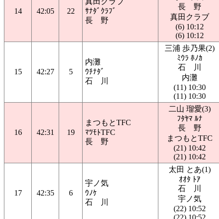
真田クラブ
長 野
14
42:05
22
ｻﾅﾀﾞｸﾗﾌﾞ
真田クラブ
長 野
(6) 10:12
(6) 10:12
三浦 歩乃果(2)
ﾐｳﾗ ﾎﾉｶ
内灘
石 川
15
42:27
5
ｳﾁﾅﾀﾞ
内灘
石 川
(11) 10:30
(11) 10:30
二山 瑠愛(3)
ﾌﾀﾔﾏ ﾙﾅ
まつもとTFC
長 野
16
42:31
19
ﾏﾂﾓﾄTFC
まつもとTFC
長 野
(21) 10:42
(21) 10:42
太田 とあ(1)
ｵｵﾀ ﾄｱ
宇ノ気
石 川
17
42:35
6
ｳﾉｹ
宇ノ気
石 川
(22) 10:52
(22) 10:52