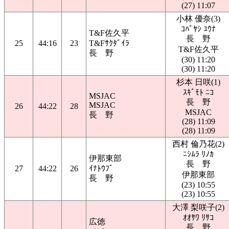
(27) 11:07
小林 優奈(3)
ｺﾊﾞﾔｼ ﾕｳﾅ
T&F佐久平
長 野
25
44:16
23
T&Fｻｸﾀﾞｲﾗ
T&F佐久平
長 野
(30) 11:20
(30) 11:20
杉本 日咲(1)
ｽｷﾞﾓﾄ ﾆｺ
MSJAC
長 野
MSJAC
26
44:22
28
MSJAC
長 野
(28) 11:09
(28) 11:09
西村 倫乃花(2)
ﾆｼﾑﾗ ﾘﾉｶ
伊那東部
長 野
27
44:22
26
ｲﾅﾄｳﾌﾞ
伊那東部
長 野
(23) 10:55
(23) 10:55
大澤 梨咲子(2)
ｵｵｻﾜ ﾘｻｺ
広徳
長 野