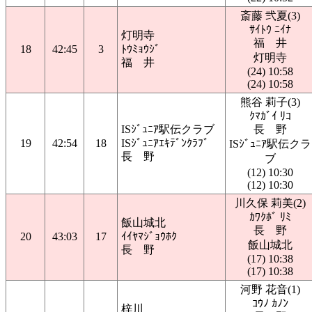
斎藤 弐夏(3)
ｻｲﾄｳ ﾆｲﾅ
灯明寺
福 井
18
42:45
3
ﾄｳﾐｮｳｼﾞ
灯明寺
福 井
(24) 10:58
(24) 10:58
熊谷 莉子(3)
ｸﾏｶﾞｲ ﾘｺ
ISｼﾞｭﾆｱ駅伝クラブ
長 野
19
42:54
18
ISｼﾞｭﾆｱｴｷﾃﾞﾝｸﾗﾌﾞ
ISｼﾞｭﾆｱ駅伝クラ
長 野
ブ
(12) 10:30
(12) 10:30
川久保 莉美(2)
ｶﾜｸﾎﾞ ﾘﾐ
飯山城北
長 野
20
43:03
17
ｲｲﾔﾏｼﾞｮｳﾎｸ
飯山城北
長 野
(17) 10:38
(17) 10:38
河野 花音(1)
ｺｳﾉ ｶﾉﾝ
梓川