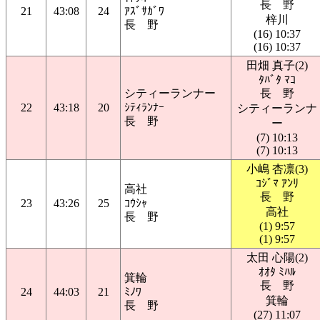
長 野
21
43:08
24
ｱｽﾞｻｶﾞﾜ
梓川
長 野
(16) 10:37
(16) 10:37
田畑 真子(2)
ﾀﾊﾞﾀ ﾏｺ
シティーランナー
長 野
22
43:18
20
ｼﾃｨﾗﾝﾅｰ
シティーランナ
長 野
ー
(7) 10:13
(7) 10:13
小嶋 杏凛(3)
ｺｼﾞﾏ ｱﾝﾘ
高社
長 野
23
43:26
25
ｺｳｼｬ
高社
長 野
(1) 9:57
(1) 9:57
太田 心陽(2)
ｵｵﾀ ﾐﾊﾙ
箕輪
長 野
24
44:03
21
ﾐﾉﾜ
箕輪
長 野
(27) 11:07