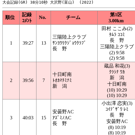
記録
第1区
順位
No.
チーム
ｺﾒﾝﾄ
3.00km
田村 ここみ(2)
ﾀﾑﾗ ｺｺﾐ
三陽陸上クラブ
長 野
1
39:27
13
ｻﾝﾖｳﾘｸｼﾞｮｳｸﾗﾌﾞ
三陽陸上クラブ
長 野
(2) 9:58
(2) 9:58
蔵品 和花(3)
ｸﾗｼﾅ ﾜｶ
十日町南
新 潟
2
39:56
7
ﾄｵｶﾏﾁﾐﾅﾐ
十日町南
新 潟
(10) 10:29
(10) 10:29
小出澤 恋実(3)
ｺｲﾃﾞｻﾞﾜ ﾚﾐ
安曇野AC
長 野
3
40:03
15
ｱｽﾞﾐﾉAC
安曇野AC
長 野
(8) 10:19
(8) 10:19