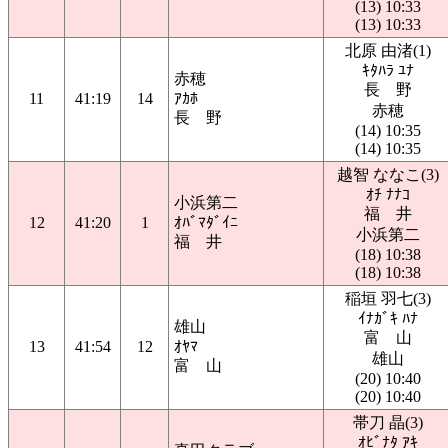
(13) 10:33
(13) 10:33
北原 由渚(1)
ｷﾀﾊﾗ ﾕﾅ
赤穂
長 野
11
41:19
14
ｱｶﾎ
赤穂
長 野
(14) 10:35
(14) 10:35
越智 ななこ(3)
ｵﾁ ﾅﾅｺ
小浜第二
福 井
12
41:20
1
ｵﾊﾞﾏﾀﾞｲﾆ
小浜第二
福 井
(18) 10:38
(18) 10:38
稲垣 羽七(3)
ｲﾅｶﾞｷ ﾊﾅ
雄山
富 山
13
41:54
12
ｵﾔﾏ
雄山
富 山
(20) 10:40
(20) 10:40
帯刀 晶(3)
ｵﾋﾞﾅﾀ ｱｷ