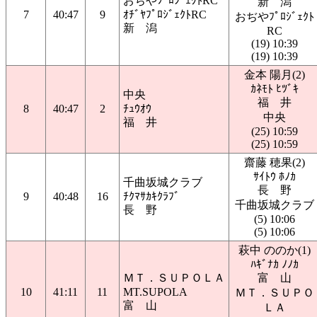
おぢやﾌﾟﾛｼﾞｪｸﾄRC
新 潟
7
40:47
9
ｵﾁﾞﾔﾌﾟﾛｼﾞｪｸﾄRC
おぢやﾌﾟﾛｼﾞｪｸﾄ
新 潟
RC
(19) 10:39
(19) 10:39
金本 陽月(2)
ｶﾈﾓﾄ ﾋﾂﾞｷ
中央
福 井
8
40:47
2
ﾁｭｳｵｳ
中央
福 井
(25) 10:59
(25) 10:59
齋藤 穂果(2)
ｻｲﾄｳ ﾎﾉｶ
千曲坂城クラブ
長 野
9
40:48
16
ﾁｸﾏｻｶｷｸﾗﾌﾞ
千曲坂城クラブ
長 野
(5) 10:06
(5) 10:06
萩中 ののか(1)
ﾊｷﾞﾅｶ ﾉﾉｶ
ＭＴ．ＳＵＰＯＬＡ
富 山
10
41:11
11
MT.SUPOLA
ＭＴ．ＳＵＰＯ
富 山
ＬＡ