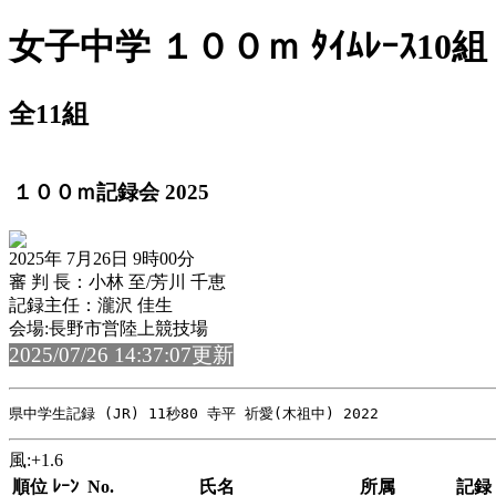
女子中学 １００ｍ ﾀｲﾑﾚｰｽ10組
全11組
１００ｍ記録会 2025
2025年 7月26日 9時00分
審 判 長：小林 至/芳川 千恵
記録主任：瀧沢 佳生
会場:長野市営陸上競技場
2025/07/26 14:37:07更新
風:+1.6
順位
ﾚｰﾝ
No.
氏名
所属
記録