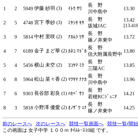
長 野
伊藤 紗羽 (3)
1
2
5949
ｲﾄｳ ｻﾜ
13.30
川中島中
長 野
13.42
宮下 季紗 (3)
2
5
4748
ﾐﾔｼﾀ ｷｻ
[13.41
坂城JAC
長 野
中村 里咲 (2)
3
9
5814
ﾅｶﾑﾗ ﾘｻ
13.72
篠ノ井東中
長 野
金子 まど華 (2)
4
7
6189
ｶﾈｺ ﾏﾄﾞｶ
13.80
信大附属長野中
長 野
横山 未空 (2)
5
4
5456
ﾖｺﾔﾏ ﾐｸ
13.85
三陽AC
長 野
松山 菜々香 (2)
6
8
5964
ﾏﾂﾔﾏ ﾅﾅｶ
13.96
川中島中
長 野
長谷部 彩良 (1)
7
6
9303
ﾊｾﾍﾞ ｻﾗ
14.21
若穂RCｼﾞｭﾆｱ
長 野
小野澤 優愛 (2)
8
3
5818
ｵﾉｻﾞﾜ ﾕﾅ
14.25
篠ノ井東中
前のレースへ
次のレースへ
競技一覧画面へ
競技一覧(開始
この画面は 女子中学 １００ｍ ﾀｲﾑﾚｰｽ10組 です。