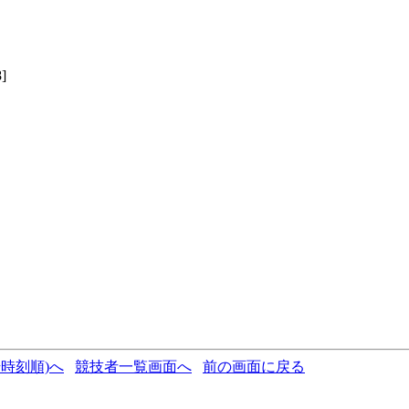
8]
時刻順)へ
競技者一覧画面へ
前の画面に戻る