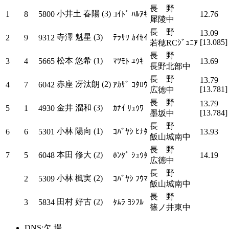
長 野
小井土 春陽 (3)
1
8
5800
ｺｲﾄﾞ ﾊﾙｱｷ
12.76
犀陵中
長 野
13.09
寺澤 魁星 (3)
2
9
9312
ﾃﾗｻﾜ ｶｲｾｲ
[13.085]
若穂RCｼﾞｭﾆｱ
長 野
松本 悠希 (1)
3
4
5665
ﾏﾂﾓﾄ ﾕｳｷ
13.69
長野北部中
長 野
13.79
赤座 冴汰朗 (2)
4
7
6042
ｱｶｻﾞ ｺﾀﾛｳ
[13.781]
広徳中
長 野
13.79
金井 溜和 (3)
5
1
4930
ｶﾅｲ ﾘｭｳﾜ
[13.784]
墨坂中
長 野
小林 陽向 (1)
6
6
5301
ｺﾊﾞﾔｼ ﾋﾅﾀ
13.93
飯山城南中
長 野
本田 修大 (2)
7
5
6048
ﾎﾝﾀﾞ ｼｭｳﾀ
14.19
広徳中
長 野
小林 楓実 (2)
2
5309
ｺﾊﾞﾔｼ ﾌｳﾏ
飯山城南中
長 野
田村 好古 (2)
3
5834
ﾀﾑﾗ ﾖｼﾌﾙ
篠ノ井東中
DNS:欠 場