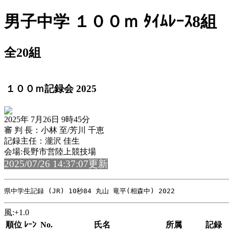
男子中学 １００ｍ ﾀｲﾑﾚｰｽ8組
全20組
１００ｍ記録会 2025
2025年 7月26日 9時45分
審 判 長：小林 至/芳川 千恵
記録主任：瀧沢 佳生
会場:長野市営陸上競技場
2025/07/26 14:37:07更新
風:+1.0
順位
ﾚｰﾝ
No.
氏名
所属
記録