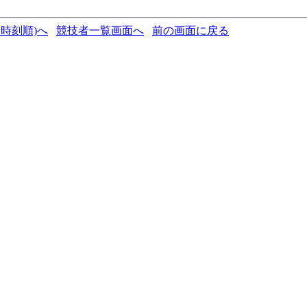
時刻順)へ
競技者一覧画面へ
前の画面に戻る