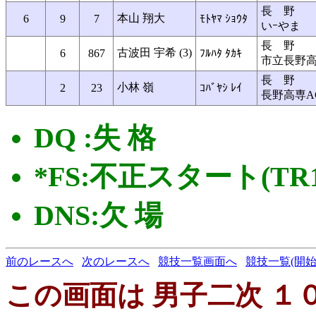
長 野
本山 翔大
6
9
7
ﾓﾄﾔﾏ ｼｮｳﾀ
いｰやま
長 野
古波田 宇希 (3)
6
867
ﾌﾙﾊﾀ ﾀｶｷ
市立長野
長 野
小林 嶺
2
23
ｺﾊﾞﾔｼ ﾚｲ
長野高専A
DQ :失 格
*FS:不正スタート(TR16
DNS:欠 場
前のレースへ
次のレースへ
競技一覧画面へ
競技一覧(開始
この画面は 男子二次 １００