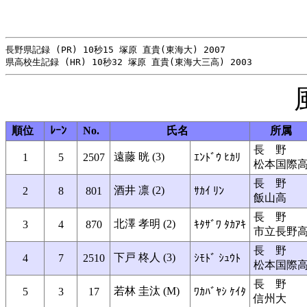
長野県記録 (PR) 10秒15 塚原 直貴(東海大) 2007

順位
ﾚｰﾝ
No.
氏名
所属
長 野
遠藤 晄 (3)
1
5
2507
ｴﾝﾄﾞｳ ﾋｶﾘ
松本国際
長 野
酒井 凛 (2)
2
8
801
ｻｶｲ ﾘﾝ
飯山高
長 野
北澤 孝明 (2)
3
4
870
ｷﾀｻﾞﾜ ﾀｶｱｷ
市立長野
長 野
下戸 柊人 (3)
4
7
2510
ｼﾓﾄﾞ ｼｭｳﾄ
松本国際
長 野
若林 圭汰 (M)
5
3
17
ﾜｶﾊﾞﾔｼ ｹｲﾀ
信州大