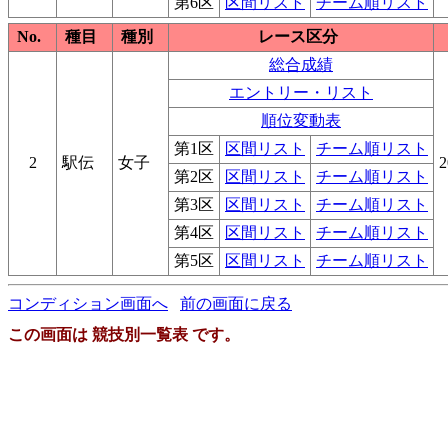
第6区
区間リスト
チーム順リスト
No.
種目
種別
レース区分
総合成績
エントリー・リスト
順位変動表
第1区
区間リスト
チーム順リスト
2
駅伝
女子
2
第2区
区間リスト
チーム順リスト
第3区
区間リスト
チーム順リスト
第4区
区間リスト
チーム順リスト
第5区
区間リスト
チーム順リスト
コンディション画面へ
前の画面に戻る
この画面は 競技別一覧表 です。