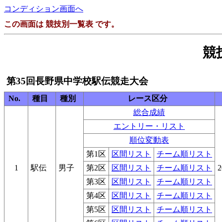
コンディション画面へ
この画面は 競技別一覧表 です。
競
第35回長野県中学校駅伝競走大会
No.
種目
種別
レース区分
総合成績
エントリー・リスト
順位変動表
第1区
区間リスト
チーム順リスト
1
駅伝
男子
第2区
区間リスト
チーム順リスト
2
第3区
区間リスト
チーム順リスト
第4区
区間リスト
チーム順リスト
第5区
区間リスト
チーム順リスト