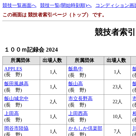
競技一覧画面へ
競技一覧(開始時刻順)へ
コンディション画
この画面は 競技者索引ページ（トップ） です。
競技者索
１００ｍ記録会 2024
所属団体
出場人数
所属団体
出場人数
APPLES
飯島中
1人
1人
(長 野)
(長 野)
(
飯田風越高
飯山高
1人
23人
(長 野)
(長 野)
(
飯山城北中
市立長野高
2人
22人
(長 野)
(長 野)
(
上田高
上田西高
1人
10人
(長 野)
(長 野)
(
岡谷市陸協
かもしか倶楽部
1人
7人
(長 野)
(長 野)
(