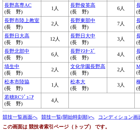
長野高専AC
長野俊英高
1人
6人
(長 野)
(長 野)
(
長野市陸上教室
長野東部中
2人
7人
(長 野)
(長 野)
(
長野日大高
長野日大中
12人
3人
(長 野)
(長 野)
(
長野北部中
長野ﾏｽﾀｰｽﾞ
6人
4人
(長 野)
(長 野)
(
埴生中
文化学園長野高
M
2人
2人
(
(長 野)
(長 野)
松本市陸協
松本大
1人
3人
(長 野)
(長 野)
(
若穂RCｼﾞｭﾆｱ
4人
(長 野)
競技一覧画面へ
競技一覧(開始時刻順)へ
コンディション画
この画面は 競技者索引ページ（トップ） です。