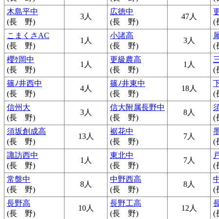
木島平中
広徳中
3人
47人
(長 野)
(長 野)
(
こまくさAC
小諸高
1人
3人
(長 野)
(長 野)
(
櫻ｹ岡中
更級農高
三
1人
1人
(長 野)
(長 野)
(
篠ﾉ井西中
篠ﾉ井東中
4人
18人
(長 野)
(長 野)
(
信州大
信大附属長野中
3人
8人
(長 野)
(長 野)
(
須坂創成高
裾花中
13人
7人
(長 野)
(長 野)
(
諏訪西中
東北中
1人
7人
(長 野)
(長 野)
(
常盤中
中野西高
8人
8人
(長 野)
(長 野)
(
長野高
長野工高
10人
12人
(長 野)
(長 野)
(